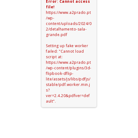
Error: Cannot access
file!
https://www.a2prado.pt
/wp-
content/uploads/2024/0
2/detalhamento-sala-
grande.pdf
Setting up fake worker
failed: "Cannot load
script at:
https://www.a2prado.pt
/wp-content/plugins/3d-
flipbook-dflip-
lite/assets/js/libs/pdfjs/
stable/pdf.worker.min.j
s?
ver=2.4.20&pdfver=def
ault".