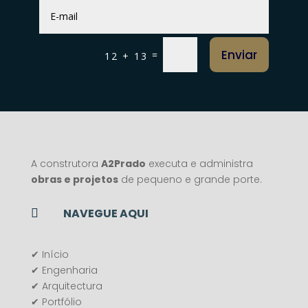
Enviar
=
12 + 13
A construtora
A2Prado
executa e administra
obras e projetos
de pequeno e grande porte.
NAVEGUE AQUI

✔ Início
✔ Engenharia
✔ Arquitectura
✔ Portfólio