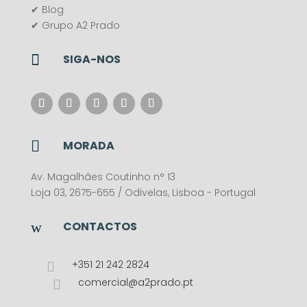
✔ Blog
✔ Grupo A2 Prado

SIGA-NOS

MORADA
Av. Magalhães Coutinho n° 13
Loja 03, 2675-655 / Odivelas, Lisboa - Portugal
w
CONTACTOS
+351 21 242 2824

comercial@a2prado.pt
