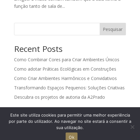
função tanto de sala de...
Pesquisar
Recent Posts
Como Combinar Cores para Criar Ambientes Únicos
Como adotar Práticas Ecológicas em Construções
Como Criar Ambientes Harmônicos e Convidativos
Transformando Espaços Pequenos: Soluções Criativas
Descubra os projetos de autoria da A2Prado
Recent Comments
Este site utiliza cookies para permitir uma melhor experiência
por parte do utilizador. Ao navegar no site estará a consentir a
Nenhum comentário para mostrar.
sua utilização.
Ok