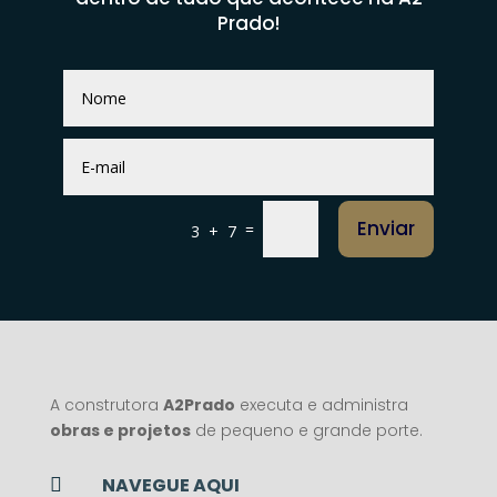
Prado!
Enviar
=
3 + 7
A construtora
A2Prado
executa e administra
obras e projetos
de pequeno e grande porte.
NAVEGUE AQUI
